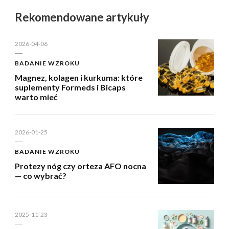
Rekomendowane artykuły
2026-04-06
BADANIE WZROKU
Magnez, kolagen i kurkuma: które
suplementy Formeds i Bicaps
warto mieć
2026-01-25
BADANIE WZROKU
Protezy nóg czy orteza AFO nocna
— co wybrać?
2025-11-23