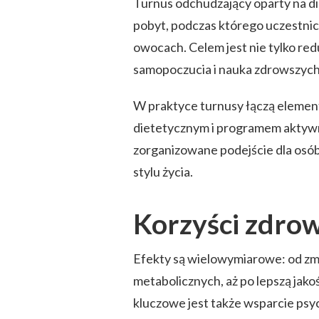
Turnus odchudzający oparty na di
pobyt, podczas którego uczestnic
owocach. Celem jest nie tylko red
samopoczucia i nauka zdrowszyc
W praktyce turnusy łączą elemen
dietetycznym i programem aktywno
zorganizowane podejście dla osó
stylu życia.
Korzyści zdrow
Efekty są wielowymiarowe: od zm
metabolicznych, aż po lepszą jako
kluczowe jest także wsparcie ps