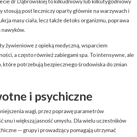
ecie dr Dąbrowskiej to kilkudniowy lub kilkutygodniowy
y stosują post leczniczy oparty głównie na warzywach i
ukcja masy ciała, lecz także detoks organizmu, poprawa
h nawyków.
ty żywieniowe z opieką medyczną, wsparciem
ści, a często również zabiegami spa. To intensywne, ale
b, które potrzebują bezpiecznego środowiska do zmian
otne i psychiczne
niejszenia wagi, przez poprawę parametrów
ść snu i większą jasność umysłu. Dla wielu uczestników
ychiczne — grupy i prowadzący pomagają utrzymać