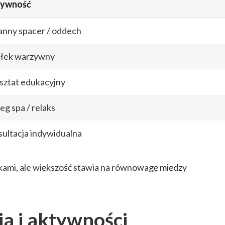
ywność
anny spacer / oddech
iłek warzywny
sztat edukacyjny
eg spa / relaks
sultacja indywidualna
kami, ale większość stawia na równowagę między
ja i aktywności