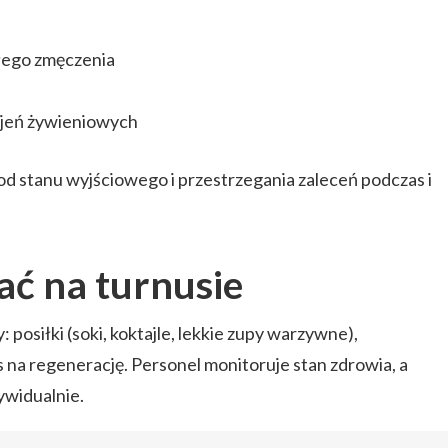
łego zmęczenia
jeń żywieniowych
od stanu wyjściowego i przestrzegania zaleceń podczas i
ać na turnusie
posiłki (soki, koktajle, lekkie zupy warzywne),
as na regenerację. Personel monitoruje stan zdrowia, a
widualnie.