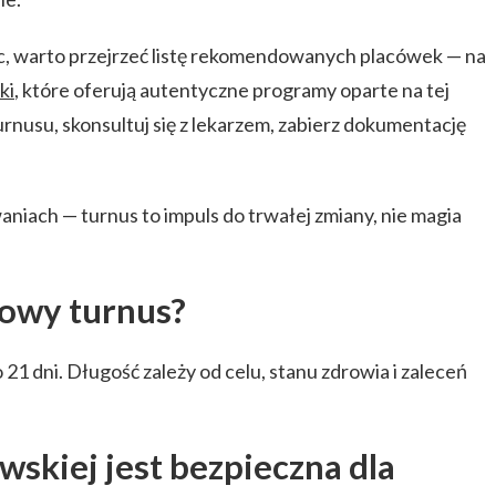
c, warto przejrzeć listę rekomendowanych placówek — na
ki
, które oferują autentyczne programy oparte na tej
rnusu, skonsultuj się z lekarzem, zabierz dokumentację
aniach — turnus to impuls do trwałej zmiany, nie magia
powy turnus?
 21 dni. Długość zależy od celu, stanu zdrowia i zaleceń
wskiej jest bezpieczna dla