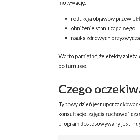
motywację.
redukcja objawów przewlek
obniżenie stanu zapalnego
nauka zdrowych przyzwycza
Warto pamiętać, że efekty zależą 
po turnusie.
Czego oczekiw
Typowy dzień jest uporządkowany: 
konsultacje, zajęcia ruchowe i cz
program dostosowywany jest indy