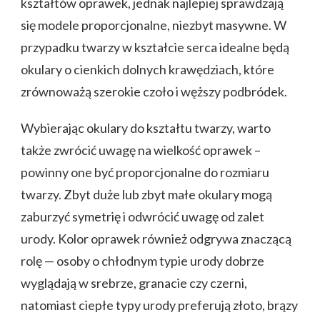
kształtów oprawek, jednak najlepiej sprawdzają
się modele proporcjonalne, niezbyt masywne. W
przypadku twarzy w kształcie serca idealne będą
okulary o cienkich dolnych krawędziach, które
zrównoważą szerokie czoło i węższy podbródek.
Wybierając okulary do kształtu twarzy, warto
także zwrócić uwagę na wielkość oprawek –
powinny one być proporcjonalne do rozmiaru
twarzy. Zbyt duże lub zbyt małe okulary mogą
zaburzyć symetrię i odwrócić uwagę od zalet
urody. Kolor oprawek również odgrywa znaczącą
rolę — osoby o chłodnym typie urody dobrze
wyglądają w srebrze, granacie czy czerni,
natomiast ciepłe typy urody preferują złoto, brązy